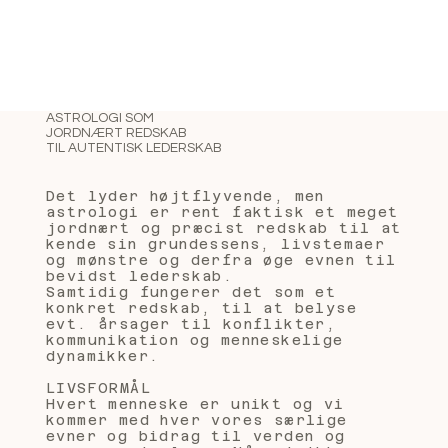
ASTROLOGI SOM
JORDNÆRT REDSKAB
TIL AUTENTISK LEDERSKAB
Det lyder højtflyvende, men
astrologi er rent faktisk et meget
jordnært og præcist redskab til at
kende sin grundessens, livstemaer
og mønstre og derfra øge evnen til
bevidst lederskab.
Samtidig fungerer det som et
konkret redskab, til at belyse
evt. årsager til konflikter,
kommunikation og menneskelige
dynamikker.
LIVSFORMÅL
Hvert menneske er unikt
og vi
kommer med hver vores særlige
evner og bidrag til verden og