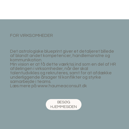
FOR VIRKSOMHEDER
Det astrologiske blueprint giver et detaljeret billede
af blandt andet kompetencer, handlemønstre og
kommunikation.
Min vision er at få dette værktøj ind som en del af HR
afdelingen i virksomheder, når der skal
talentudvikles og rekruteres, samt for at afdække
underliggende årsager til konflikter og styrke
samarbejde i teams.
Læs mere på www.haumeaconsult.dk
BESØG
HJEMMESIDEN